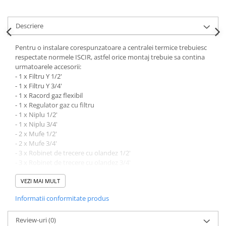
Descriere
Pentru o instalare corespunzatoare a centralei termice trebuiesc
respectate normele ISCIR, astfel orice montaj trebuie sa contina
urmatoarele accesorii:
- 1 x Filtru Y 1/2'
- 1 x Filtru Y 3/4'
- 1 x Racord gaz flexibil
- 1 x Regulator gaz cu filtru
- 1 x Niplu 1/2'
- 1 x Niplu 3/4'
- 2 x Mufe 1/2'
- 2 x Mufe 3/4'
- 3 x Robinet de trecere cu olandez 1/2'
- 3 x Robinet de trecere cu olandez 3/4'
- Furtun condens
VEZI MAI MULT
Informatii conformitate produs
Review-uri
(0)