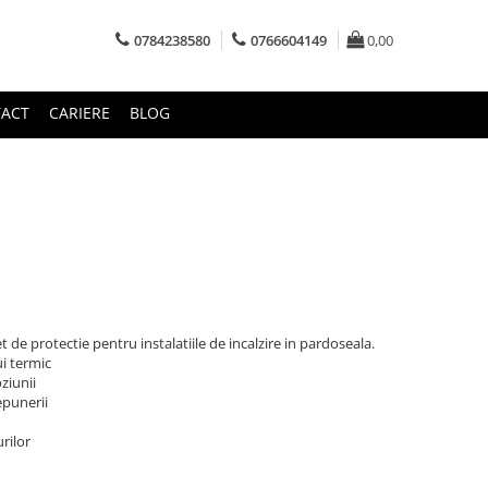
0784238580
0766604149
0,00
ACT
CARIERE
BLOG
de protectie pentru instalatiile de incalzire in pardoseala.
i termic
ziunii
epunerii
rilor