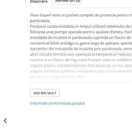
Review-uri
(0)
Descriere
Floor Expert este un pachet complet de protectie pentru inst
pardoseala.
Produsul curata instalatia in timpul utilizarii sistemului de i
folosirea unei pompe speciale pentru spalare chimica. Pache
instalatiei de incalzire in pardoseala cuprinde un flacon de
concentrat lichid antialga cu gama larga de aplicare, special
bacteriilor din instalatiile de incalzire prin pardoseala, ce
altor circuite termice care opereaza la temperaturi redus
contine si un flacon de 1kg Instal Protect
-este un inhibitor
organic pentru instalatii termice. Este bazat pe un mix speci
asigura protectia optima a instalatiilor care contin elemente
aluminiu si aliaje aluminiu siliciu.
In componenta pachetului se regaseste si un dispozitiv de d
introducerea substantelor chimice in sistemul de incalzire.
Pachet complet de curatare si intretinere instalatie de inca
VEZI MAI MULT
100mp.
Informatii conformitate produs