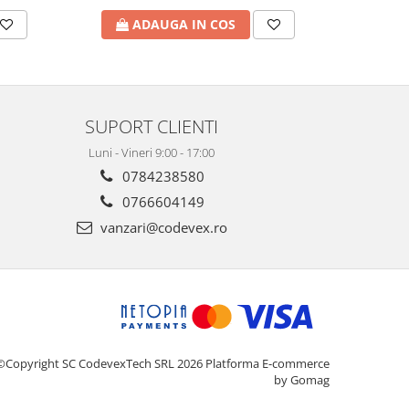
ADAUGA IN COS
A
SUPORT CLIENTI
Luni - Vineri 9:00 - 17:00
0784238580
0766604149
vanzari@codevex.ro
©Copyright SC CodevexTech SRL 2026
Platforma E-commerce
by Gomag