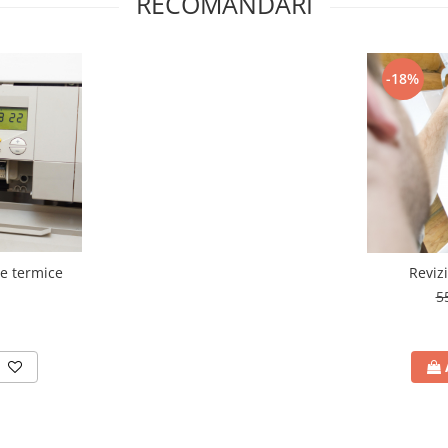
RECOMANDARI
-18%
le termice
Reviz
5