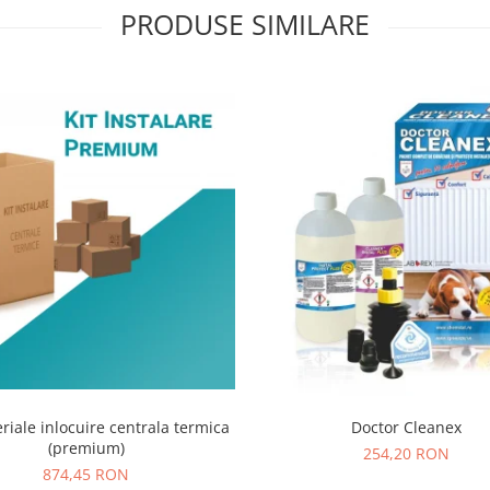
PRODUSE SIMILARE
riale inlocuire centrala termica
Doctor Cleanex
(premium)
254,20 RON
874,45 RON