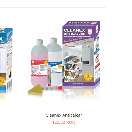
-24%
Cleanex Anticalcar
Filtrul a
122,02 RON
86