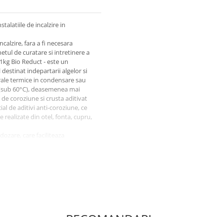
alatiile de incalzire in
ncalzire, fara a fi necesara
tul de curatare si intretinere a
 1kg Bio Reduct - este un
 destinat indepartarii algelor si
ntrale termice in condensare sau
e (sub 60°C), deasemenea mai
 de coroziune si crusta aditivat
al de aditivi anti-coroziune, ce
 realizate din otel, fonta, cupru,
ozare, care faciliteaza
lzire in pardoseala, dozaj pentru