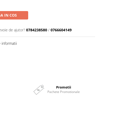
A IN COS
evoie de ajutor?
0784238580
/
0766604149
informatii
Promotii
Pachete Promotionale