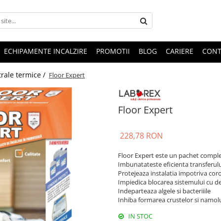
ECHIPAMENTE INCALZIRE
PROMOTII
BLOG
CARIERE
CONT
trale termice /
Floor Expert
Floor Expert
228,78 RON
Floor Expert este un pachet complet 
Imbunatateste eficienta transferulu
Protejeaza instalatia impotriva coro
Impiedica blocarea sistemului cu d
Indeparteaza algele si bacteriiile
Inhiba formarea crustelor si namolu
IN STOC