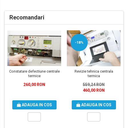
Recomandari
-18%
Constatare defectiune centrale
Revizie tehnica centrala
termice
termica
260,00 RON
559,24 RON
460,00 RON
ADAUGA IN COS
ADAUGA IN COS