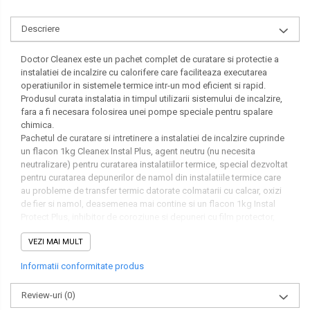
Descriere
Doctor Cleanex este un pachet complet de curatare si protectie a
instalatiei de incalzire cu calorifere care faciliteaza executarea
operatiunilor in sistemele termice intr-un mod eficient si rapid.
Produsul curata instalatia in timpul utilizarii sistemului de incalzire,
fara a fi necesara folosirea unei pompe speciale pentru spalare
chimica.
Pachetul de curatare si intretinere a instalatiei de incalzire cuprinde
un flacon 1kg Cleanex Instal Plus, agent neutru (nu necesita
neutralizare) pentru curatarea instalatiilor termice, special dezvoltat
pentru curatarea depunerilor de namol din instalatiile termice care
au probleme de transfer termic datorate colmatarii cu calcar, oxizi
de fier si namol, deasemenea mai contine si un flacon 1kg Instal
Protect Plus, inhibitor de coroziune si depuneri cu film protector,
care asigura protectia optima a instalatiilor si impiedica formarea
VEZI MAI MULT
bacteriilor in circuitele termice de incalzire.
In componenta pachetului se regaseste si un dispozitiv de dozare,
Informatii conformitate produs
care faciliteaza introducerea substantelor chimice in sistemul de
incalzire.
Review-uri
(0)
Pachet complet de curatare si intretinere instalatie termica dozaj
pentru 100 litri sau 10 radiatoare.