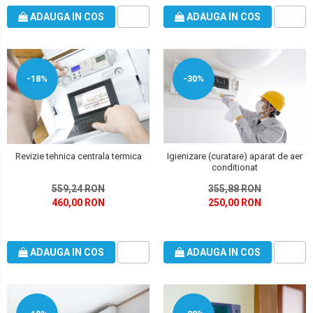
ADAUGA IN COS
ADAUGA IN COS
-18%
-30%
Revizie tehnica centrala termica
Igienizare (curatare) aparat de aer
conditionat
559,24 RON
355,88 RON
460,00 RON
250,00 RON
ADAUGA IN COS
ADAUGA IN COS