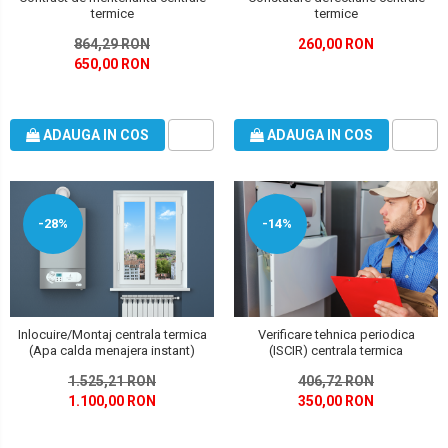
termice
termice
864,29 RON
260,00 RON
650,00 RON
ADAUGA IN COS
ADAUGA IN COS
-28%
-14%
Inlocuire/Montaj centrala termica
Verificare tehnica periodica
(Apa calda menajera instant)
(ISCIR) centrala termica
1.525,21 RON
406,72 RON
1.100,00 RON
350,00 RON