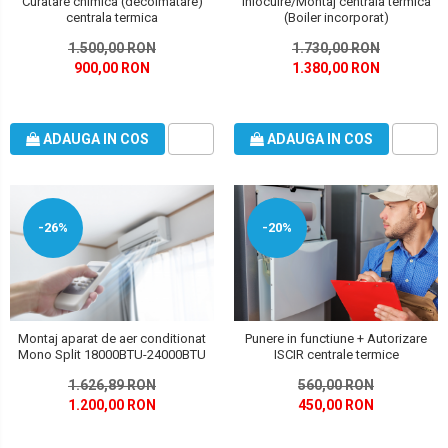
Curatare chimica (decolmatare)
Inlocuire/Montaj centrala termica
centrala termica
(Boiler incorporat)
1.500,00 RON
1.730,00 RON
900,00 RON
1.380,00 RON
ADAUGA IN COS
ADAUGA IN COS
-26%
-20%
Montaj aparat de aer conditionat
Punere in functiune + Autorizare
Mono Split 18000BTU-24000BTU
ISCIR centrale termice
1.626,89 RON
560,00 RON
1.200,00 RON
450,00 RON