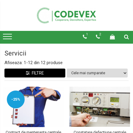
1
2
Servicii
Afiseaza:
1-
12
din
12
produse
FILTRE
-25%
Contract de mentenanta centrale
Constatare defectiune centrale