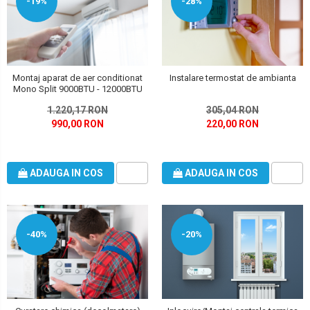
-19%
-28%
Montaj aparat de aer conditionat
Instalare termostat de ambianta
Mono Split 9000BTU - 12000BTU
1.220,17 RON
305,04 RON
990,00 RON
220,00 RON
ADAUGA IN COS
ADAUGA IN COS
-40%
-20%