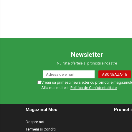
Newsletter
Nu rata ofertele si promotiile noastre
Vreau sa primesc newsletter cu promotiile magazinulu
Afla mai multe in
Politica de Confidentialitate
Magazinul Meu
Promotii
Despre noi
Termeni si Conditii