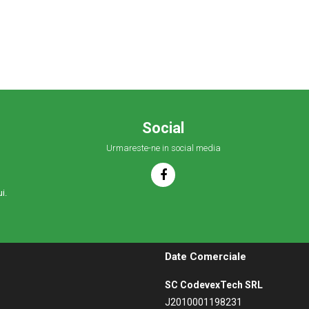
Social
Urmareste-ne in social media
i.
Date Comerciale
SC CodevexTech SRL
J2010001198231