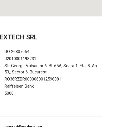
EXTECH SRL
RO 26807064
J2010001198231
Str George Valsan nr 6, Bl. 65A, Scara 1, Etaj 8, Ap.
53,, Sector 6, Bucuresti
RO36RZBR0000060012598881
Raiffeisen Bank
5000
vanzari@codevex.ro