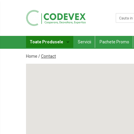
Toate Produsele
Servicii
Echipamente Incalzire
Toate Produsele
Servicii
Pachete Promo
Pachete promo
Boilere / Puffere
Home /
Contact
Climatizare
Calorifere / Radiatoare
Promotii