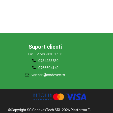
Suport clienti
Luni - Vineri 9:00 - 17:00
0784238580
0766604149
vanzari@codevex.ro
©Copyright SC CodevexTech SRL 2026
Platforma E-