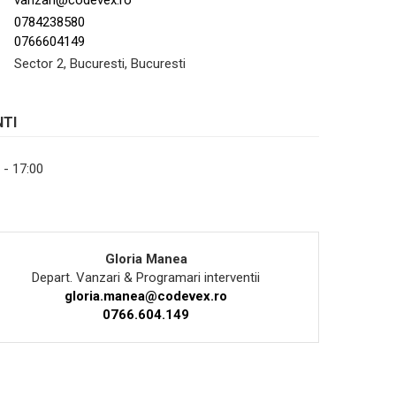
0784238580
0766604149
Sector 2, Bucuresti, Bucuresti
NTI
0 - 17:00
Gloria Manea
Depart. Vanzari & Programari interventii
gloria.manea@codevex.ro
0766.604.149