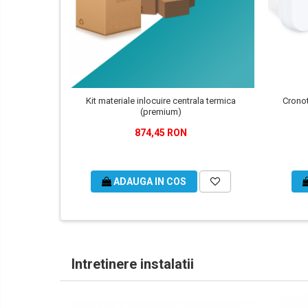
Kit materiale inlocuire centrala termica
Cronot
(premium)
874,45 RON
ADAUGA IN COS
Intretinere instalatii