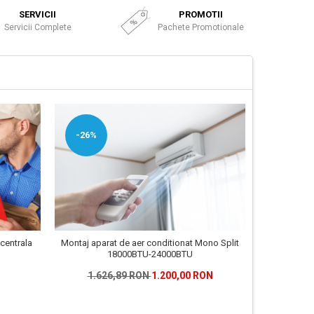
SERVICII
PROMOTII
Servicii Complete
Pachete Promotionale
-26%
Constatar
 centrala
Montaj aparat de aer conditionat Mono Split
18000BTU-24000BTU
1.626,89 RON
1.200,00 RON