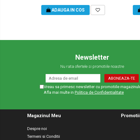
ADAUGA IN COS
Newsletter
Nu rata ofertele si promotiile noastre
Vreau sa primesc newsletter cu promotiile magazinulu
Afla mai multe in
Politica de Confidentialitate
Magazinul Meu
Promotii
Despre noi
Termeni si Conditii