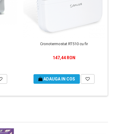
Cronotermostat RT510 cu fir
Cr
147,44 RON
ADAUGA IN COS
A