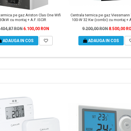
termica pe gaz Ariston Clas One Wifi
Centrala termica pe gaz Viessmann
30kW cu montaj + A.F. ISCIR
100-W 32 Kw (combi) cu montaj + A.
.404,87 RON
6.100,00 RON
9.200,00 RON
8.500,00 R
ADAUGA IN COS
ADAUGA IN COS