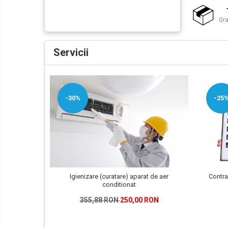
Gra
Servicii
-25
-30%
Igienizare (curatare) aparat de aer
Contra
conditionat
355,88 RON
250,00 RON