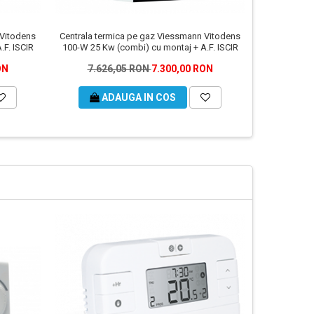
 Vitodens
Centrala termica pe gaz Viessmann Vitodens
Centrala ter
F. ISCIR
100-W 25 Kw (combi) cu montaj + A.F. ISCIR
24k
ON
7.626,05 RON
7.300,00 RON
5.69
ADAUGA IN COS
A