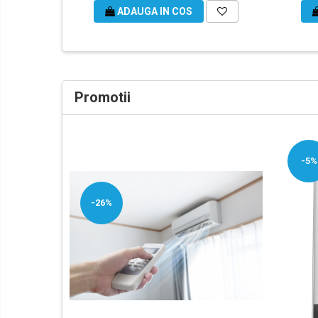
ADAUGA IN COS
Promotii
-5%
-26%