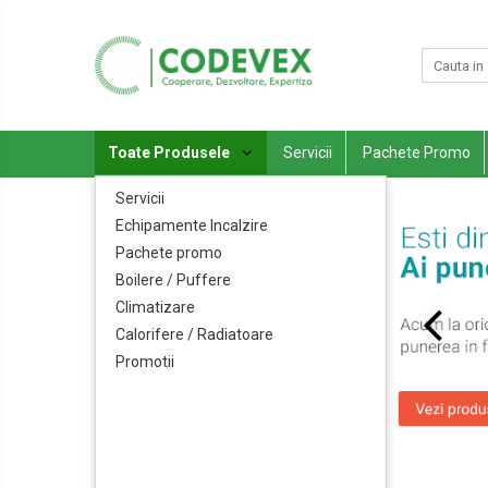
Toate Produsele
Servicii
Echipamente Incalzire
Toate Produsele
Servicii
Pachete Promo
Pachete promo
Servicii
Boilere / Puffere
Echipamente Incalzire
Climatizare
Pachete promo
Calorifere / Radiatoare
Boilere / Puffere
Promotii
Climatizare
Calorifere / Radiatoare
Promotii