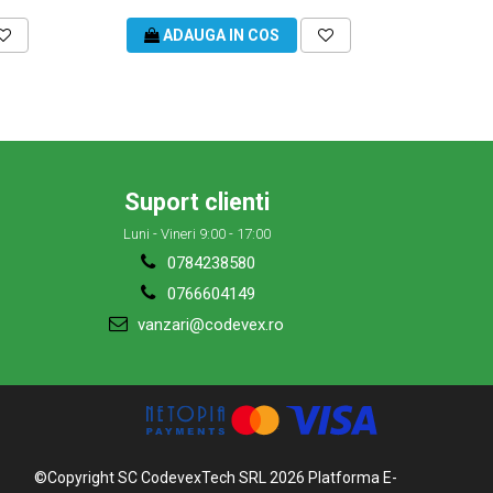
ADAUGA IN COS
Suport clienti
Luni - Vineri 9:00 - 17:00
0784238580
0766604149
vanzari@codevex.ro
©Copyright SC CodevexTech SRL 2026
Platforma E-