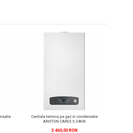
-4%
ensatie
Centrala termica pe gaz in condensatie
Centrala t
ARISTON CARES S 24KW
050 3
3.460,00 RON
7.2