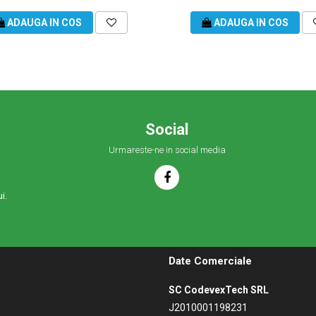
ADAUGA IN COS
ADAUGA IN COS
Social
Urmareste-ne in social media
i.
Date Comerciale
SC CodevexTech SRL
J2010001198231