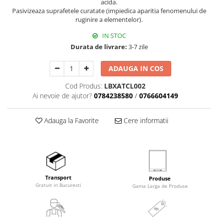
acida.
Pasivizeaza suprafetele curatate (impiedica aparitia fenomenului de
ruginire a elementelor).
IN STOC
Durata de livrare:
3-7 zile
ADAUGA IN COS
Cod Produs:
LBXATCL002
Ai nevoie de ajutor?
0784238580
/
0766604149
Adauga la Favorite
Cere informatii
Transport
Produse
Gratuit in Bucuresti
Gama Larga de Produse