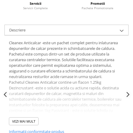
Servicii
Promotii
Servicii Complete
Pachete Promotionale
Descriere
Cleanex Anticalcar -este un pachet complet pentru inlaturarea
depunerilor de calcar prezente in schimbatoarele de caldura.
Pachetul este compus dintr-un set de produse utilizate la
curatarea centralelor termice. Solutiile faciliteaza executarea
operatiunilor care permit exploatarea optima a sistemului,
asigurand o curatare eficienta a schimbatorului de caldura si
neutralizarea resturilor acide ramase in urma spalarii.
Pachetul Cleanex Anticalcar contine un flacon 1.25kg
Dezincrustant -este o solutie acida cu actiune rapida, destinata
curatarii depunerilor de calcar, magnetita si maluri din
schimbatoarele de caldura ale centralelor termice, boilerelor sau
instanturilor folosite la prepararea apei calde, deasemenea mai
contine si un flacon 1kg Pasivizant - este o solutie lichida cu
proprietati bazice (alcaline) care asigura neutralizarea reziduurilor
acide ramase in centrala termica in urma curatarii depunerilor cu
VEZI MAI MULT
dezincrustantul acid. Utilizarea produsului ofera si protectie
Informatii conformitate produs