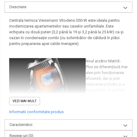
Descriere
Centrala termica Viessmann Vitodens 050-W este ideala pentru
modernizarea apartamentelor sau caselor unifamiliale. Este
echipata cu două puteri (3,2 până la 19 și 3,2 până la 25 kW) ca și
cazan în condensație combi (cu schimbător de căldură în plăci
pentru prepararea apei calde menajere).
Noul arzător MatriX-
Plus se diferențiază mai
ales prin funcționarea
eficientă, dar și prin
reducerea poluării și a
zgomotului. Suprafața
specială din oțel
VEZI MAI MULT
inoxidabil a arzătorului
MatriX este rezistentă la temperaturi înalte, asigurând astfel
Informatii conformitate produs
aparatului fiabilitate și performanță ridicată un timp îndelungat. O
altă inovație tehnică de la Viessmann este controlul complet
Caracteristici
automat al combustiei Lambda Pro. Se adaptează automat la toate
tipurile de gaz și asigură o ardere continuă curată și eficientă.
Review-uri
(0)