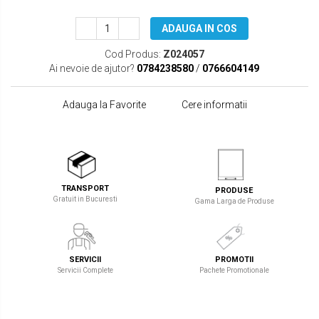
ADAUGA IN COS
Cod Produs:
Z024057
Ai nevoie de ajutor?
0784238580
/
0766604149
Adauga la Favorite
Cere informatii
TRANSPORT
PRODUSE
Gratuit in Bucuresti
Gama Larga de Produse
SERVICII
PROMOTII
Servicii Complete
Pachete Promotionale