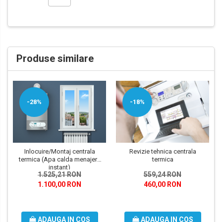
Produse similare
-28%
-18%
Inlocuire/Montaj centrala
Revizie tehnica centrala
termica (Apa calda menajera
termica
instant)
1.525,21 RON
559,24 RON
1.100,00 RON
460,00 RON
ADAUGA IN COS
ADAUGA IN COS