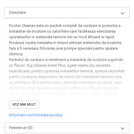
Descriere
Doctor Cleanex este un pachet complet de curatare si protectie a
instalatiei de incalzire cu calorifere care faciliteaza executarea
operatiunilor in sistemele termice intr-un mod eficient si rapid.
Produsul curata instalatia in timpul utilizarii sistemului de incalzire,
fara a fi necesara folosirea unei pompe speciale pentru spalare
chimica.
Pachetul de curatare si intretinere a instalatiei de incalzire cuprinde
un flacon 1kg Cleanex Instal Plus, agent neutru (nu necesita
neutralizare) pentru curatarea instalatiilor termice, special dezvoltat
pentru curatarea depunerilor de namol din instalatiile termice care
au probleme de transfer termic datorate colmatarii cu calcar, oxizi
de fier si namol, deasemenea mai contine si un flacon 1kg Instal
Protect Plus, inhibitor de coroziune si depuneri cu film protector,
care asigura protectia optima a instalatiilor si impiedica formarea
VEZI MAI MULT
bacteriilor in circuitele termice de incalzire.
In componenta pachetului se regaseste si un dispozitiv de dozare,
Informatii conformitate produs
care faciliteaza introducerea substantelor chimice in sistemul de
incalzire.
Review-uri
(0)
Pachet complet de curatare si intretinere instalatie termica dozaj
pentru 100 litri sau 10 radiatoare.