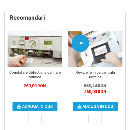
Recomandari
-18%
Constatare defectiune centrale
Revizie tehnica centrala
termice
termica
260,00 RON
559,24 RON
460,00 RON
ADAUGA IN COS
ADAUGA IN COS