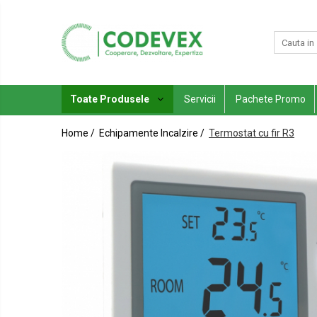
Toate Produsele
Servicii
Echipamente Incalzire
Toate Produsele
Servicii
Pachete Promo
Pachete promo
Boilere / Puffere
Home /
Echipamente Incalzire /
Termostat cu fir R3
Climatizare
Calorifere / Radiatoare
Promotii