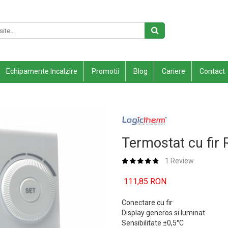
Echipamente Incalzire
Promotii
Blog
Cariere
Contact
Termostat cu fir 
1 Review
111,85 RON
Conectare cu fir
Display generos si luminat
Sensibilitate ±0,5°C