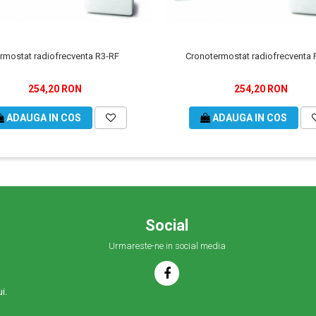
rmostat radiofrecventa R3-RF
Cronotermostat radiofrecventa 
254,20 RON
254,20 RON
ADAUGA IN COS
ADAUGA IN COS
Social
Urmareste-ne in social media
i.