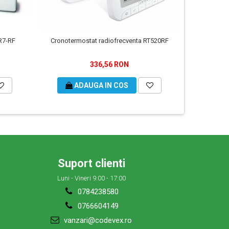
R7-RF
Cronotermostat radiofrecventa RT520RF
336,56 RON
ADAUGA IN COS
Suport clienti
Luni - Vineri 9:00 - 17:00
0784238580
0766604149
vanzari@codevex.ro