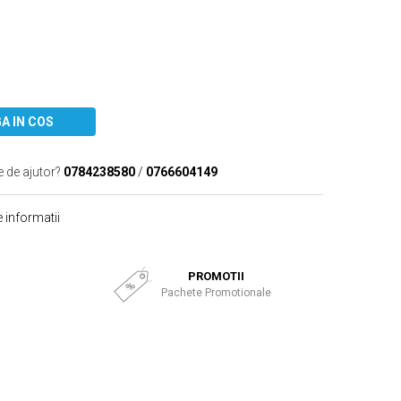
A IN COS
e de ajutor?
0784238580
/
0766604149
 informatii
PROMOTII
Pachete Promotionale