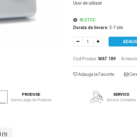
Usor de utilizat
IN STOC
Durata de livrare:
3-7 zile
ADAUG
Cod Produs:
WAT 189
Ai nevoi
Adauga la Favorite
Cere
PRODUSE
SERVICII
Gama Larga de Produse
Servicii Complete
I
(1)