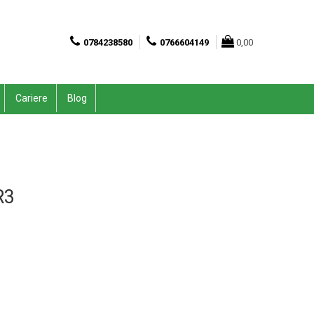
0784238580
0766604149
0,00
Cariere
Blog
R3