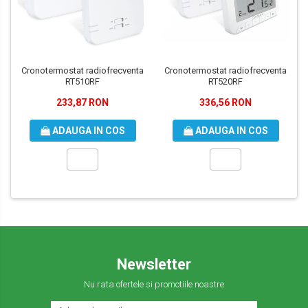
Cronotermostat radiofrecventa
Cronotermostat radiofrecventa
RT510RF
RT520RF
233,87 RON
336,56 RON
ADAUGA IN COS
ADAUGA IN COS
Newsletter
Nu rata ofertele si promotiile noastre