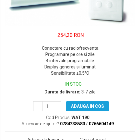
254,20 RON
Conectare cu radiofrecventa
Programare pe ore si zile
4 intervale programabile
Display generos si luminat
Sensibilitate ±0,5°C
IN STOC
Durata de livrare:
3-7 zile
ADAUGA IN COS
Cod Produs:
WAT 190
Ai nevoie de ajutor?
0784238580
/
0766604149
Adauga la Favorite
Cere informatii