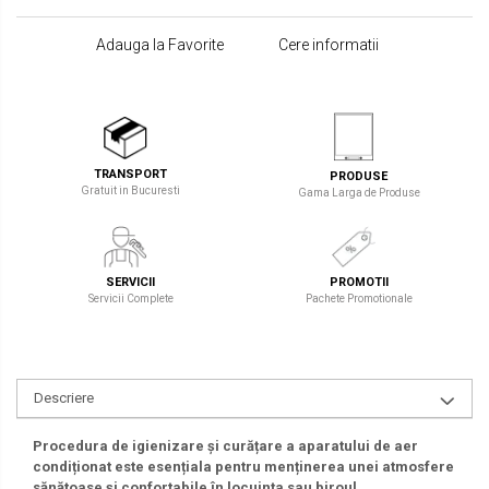
Adauga la Favorite
Cere informatii
TRANSPORT
PRODUSE
Gratuit in Bucuresti
Gama Larga de Produse
SERVICII
PROMOTII
Servicii Complete
Pachete Promotionale
Descriere
Procedura de igienizare și curățare a aparatului de aer
condiționat este esențiala pentru menținerea unei atmosfere
sănătoase și confortabile în locuința sau biroul