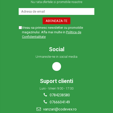
Nu rata ofertele si promotiile noastre
STAREA APARATULUI DE AER CONDIȚIONAT ȘI POATE FACE
RECOMANDĂRI PENTRU ÎNTREȚINEREA ȘI IGIENIZAREA
ULTERIOARĂ.
Serviciul de igienizare și curățare a aparatului de aer
Vreau sa primesc newsletter cu promotiile
condiționat este esențial pentru menținerea calității aerului
magazinului. Afla mai multe in
Politica de
din interiorul spațiilor și pentru prelungirea duratei de viață
Confidentialitate
a sistemului. Este recomandabil să se efectueze această
procedură regulat, în special în sezonul cald, pentru a
asigura un climat interior sănătos și plăcut.
Social
Urmareste-ne in social media
Suport clienti
Luni - Vineri 9:00 - 17:00
0784238580
0766604149
vanzari@codevex.ro