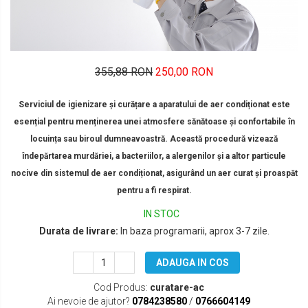
355,88 RON
250,00 RON
Serviciul de igienizare și curățare a aparatului de aer condiționat este
esențial pentru menținerea unei atmosfere sănătoase și confortabile în
locuința sau biroul dumneavoastră. Această procedură vizează
îndepărtarea murdăriei, a bacteriilor, a alergenilor și a altor particule
nocive din sistemul de aer condiționat, asigurând un aer curat și proaspăt
pentru a fi respirat.
IN STOC
Durata de livrare:
In baza programarii, aprox 3-7 zile.
ADAUGA IN COS
Cod Produs:
curatare-ac
Ai nevoie de ajutor?
0784238580
/
0766604149