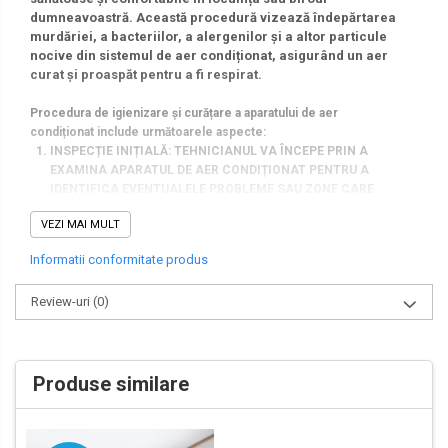
dumneavoastră. Această procedură vizează îndepărtarea
murdăriei, a bacteriilor, a alergenilor și a altor particule
nocive din sistemul de aer condiționat, asigurând un aer
curat și proaspăt pentru a fi respirat.
Procedura de igienizare și curățare a aparatului de aer
condiționat include următoarele aspecte:
INSPECȚIE INIȚIALĂ: TEHNICIANUL VA ÎNCEPE PRIN A
EXAMINA APARATUL DE AER CONDIȚIONAT PENTRU A
IDENTIFICA EVENTUALELE PROBLEME SAU ZONE CARE
NECESITĂ ATENȚIE SPECIALĂ.
VEZI MAI MULT
DECONECTAREA SURSELOR DE ALIMENTARE: ÎNAINTE DE A
ÎNCEPE PROCEDURA DE CURĂȚARE, SURSA DE ALIMENTARE
Informatii conformitate produs
ELECTRICĂ VA FI DECONECTATĂ PENTRU A ASIGURA
SIGURANȚA.
Review-uri
(0)
DEZMEMBRAREA UNITĂȚII: APARATUL DE AER CONDIȚIONAT
POATE FI DEMONTAT PENTRU A PERMITE ACCESUL FACIL LA
TOATE COMPONENTELE INTERNE. FILTRUL DE AER,
EVAPOAREA, CONDENSATORUL ȘI ALTE PIESE VOR FI
Produse similare
VERIFICATE ȘI CURĂȚATE.
CURĂȚAREA FILTRELOR: FILTRELE DE AER VOR FI
ÎNDEPĂRTATE ȘI CURĂȚATE SAU ÎNLOCUITE, ÎN FUNCȚIE DE
STAREA LOR. ACEST LUCRU VA ASIGURA O CIRCULAȚIE A