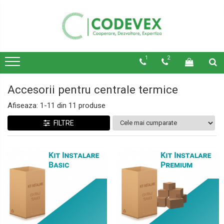
1
2
Accesorii pentru centrale termice
Afiseaza:
1-
11
din
11
produse
FILTRE