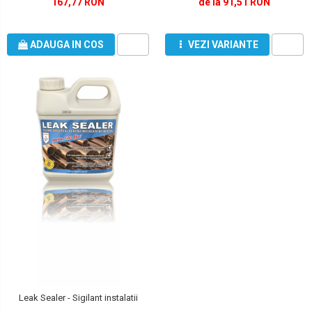
167,77 RON
de la 91,51 RON
ADAUGA IN COS
VEZI VARIANTE
Leak Sealer - Sigilant instalatii