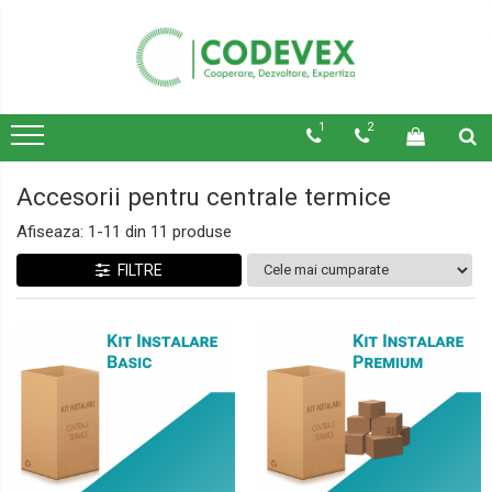
1
2
Accesorii pentru centrale termice
Afiseaza:
1-
11
din
11
produse
FILTRE